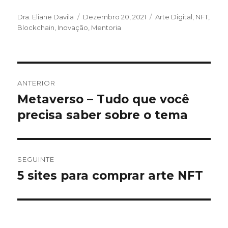
Autor
Publicado
Categorias
Dra. Eliane Davila
Dezembro 20, 2021
Arte Digital, NFT
,
em
Blockchain
,
Inovação
,
Mentoria
Navegação
ANTERIOR
de
Metaverso – Tudo que você
Artigo
anterior:
precisa saber sobre o tema
artigos
SEGUINTE
5 sites para comprar arte NFT
Artigo
seguinte: