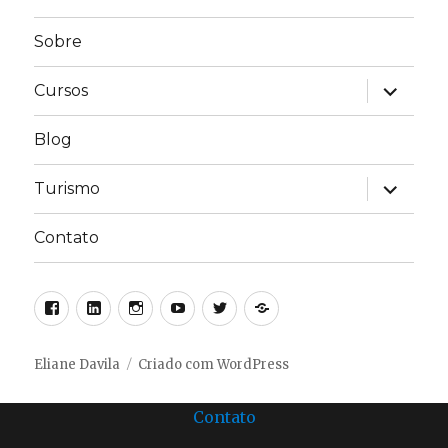
Sobre
expandir
Cursos
submen
Blog
expandir
Turismo
submen
Contato
Facebook
Linkedin
Instagram
Youtube
Twitter
Linktree
Eliane Davila
Criado com WordPress
Contato