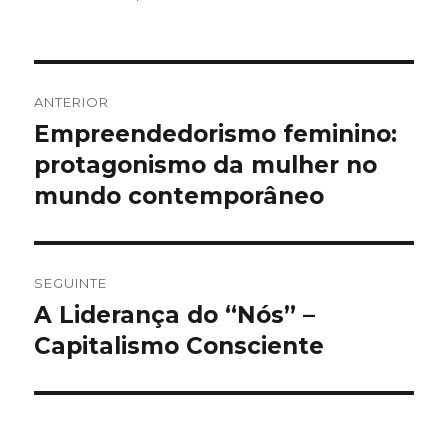
Navegação
ANTERIOR
de
Empreendedorismo feminino:
Artigo
anterior:
protagonismo da mulher no
artigos
mundo contemporâneo
SEGUINTE
A Liderança do “Nós” –
Artigo
seguinte:
Capitalismo Consciente