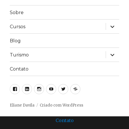
Sobre
expandir
Cursos
submen
Blog
expandir
Turismo
submen
Contato
Facebook
Linkedin
Instagram
Youtube
Twitter
Linktree
Eliane Davila
Criado com WordPress
Contato