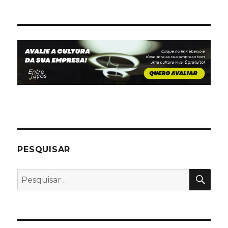
PESQUISAR
PES
Pesquisar
por: