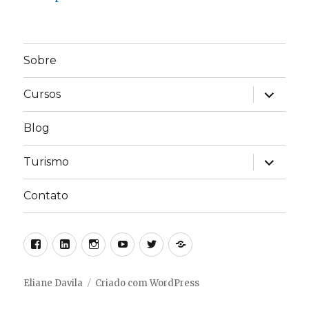
Sobre
expandir
Cursos
submen
Blog
expandir
Turismo
submen
Contato
Facebook
Linkedin
Instagram
Youtube
Twitter
Linktree
Eliane Davila
Criado com WordPress