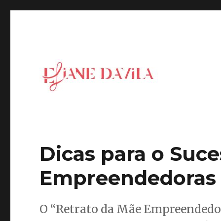
Blog da Eliane Davila – Inspiring Leaders for a new ge
Eliane Davila
Dicas para o Suc
Empreendedoras 
O “Retrato da Mãe Empreendedor