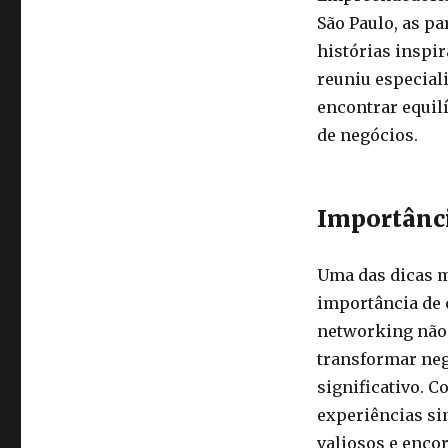
São Paulo, as pa
histórias inspir
reuniu especial
encontrar equil
de negócios.
Importânci
Uma das dicas m
importância de c
networking não 
transformar ne
significativo. 
experiências si
valiosos e enco