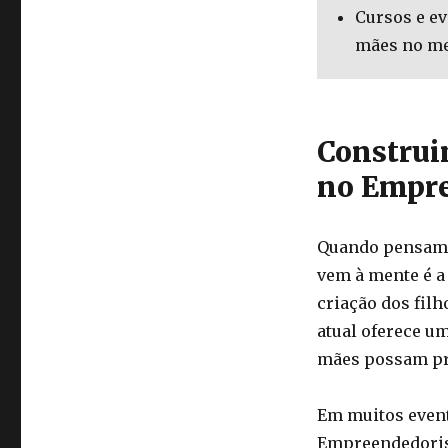
Cursos e e
mães no m
Construi
no Empr
Quando pensamo
vem à mente é a
criação dos fil
atual oferece u
mães possam pro
Em muitos event
Empreendedoris