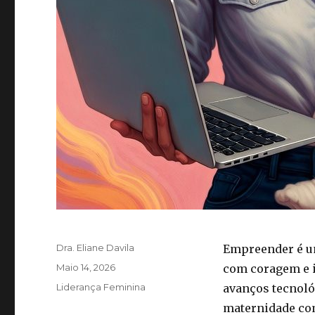
Autor
Dra. Eliane Davila
Empreender é u
Publicado
Maio 14, 2026
com coragem e i
em
Categorias
Liderança Feminina
avanços tecnoló
maternidade com