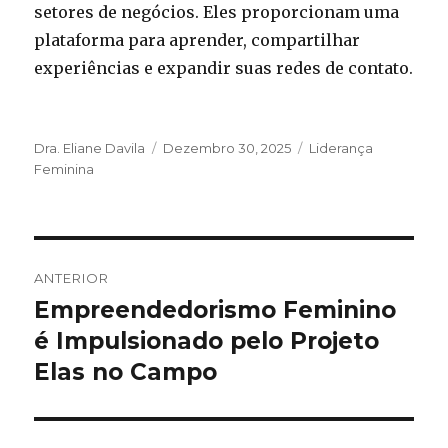
setores de negócios. Eles proporcionam uma
plataforma para aprender, compartilhar
experiências e expandir suas redes de contato.
Autor
Publicado
Categorias
Dra. Eliane Davila
Dezembro 30, 2025
Liderança
em
Feminina
Navegação
ANTERIOR
de
Empreendedorismo Feminino
Artigo
anterior:
é Impulsionado pelo Projeto
artigos
Elas no Campo