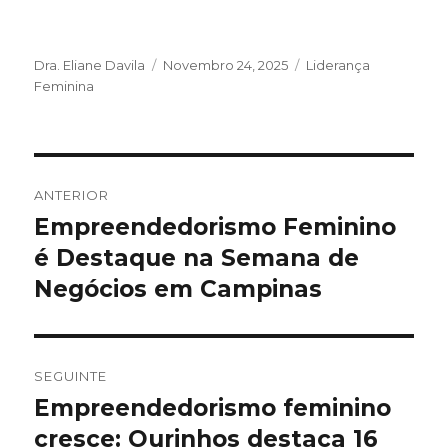
Autor
Publicado
Categorias
Dra. Eliane Davila
Novembro 24, 2025
Liderança
em
Feminina
Navegação
ANTERIOR
de
Empreendedorismo Feminino
Artigo
anterior:
é Destaque na Semana de
artigos
Negócios em Campinas
SEGUINTE
Empreendedorismo feminino
Artigo
seguinte:
cresce: Ourinhos destaca 16