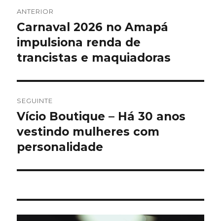
Navegação
ANTERIOR
de
Carnaval 2026 no Amapá
Artigo
anterior:
impulsiona renda de
artigos
trancistas e maquiadoras
SEGUINTE
Vício Boutique – Há 30 anos
Artigo
seguinte:
vestindo mulheres com
personalidade