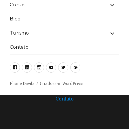
expandir
Cursos
submen
Blog
expandir
Turismo
submen
Contato
Facebook
Linkedin
Instagram
Youtube
Twitter
Linktree
Eliane Davila
Criado com WordPress
Contato