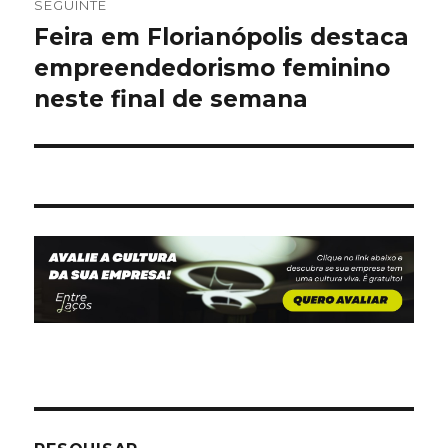
SEGUINTE
Feira em Florianópolis destaca
Artigo
seguinte:
empreendedorismo feminino
neste final de semana