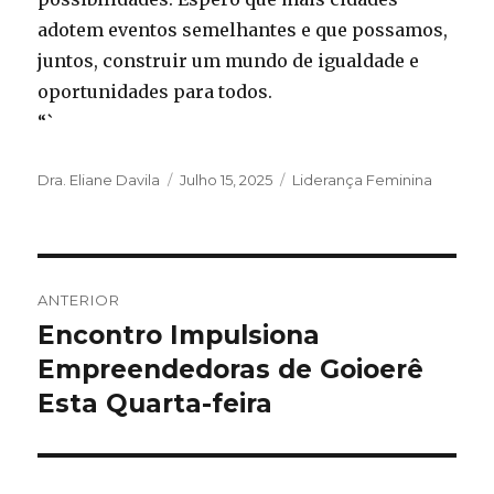
adotem eventos semelhantes e que possamos,
juntos, construir um mundo de igualdade e
oportunidades para todos.
“`
Autor
Publicado
Categorias
Dra. Eliane Davila
Julho 15, 2025
Liderança Feminina
em
Navegação
ANTERIOR
de
Encontro Impulsiona
Artigo
anterior:
Empreendedoras de Goioerê
artigos
Esta Quarta-feira