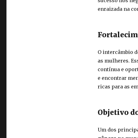
sucesso nos neg
enraizada na co
Fortalecim
O intercâmbio de
as mulheres. Es
contínua e opor
e encontrar men
ricas para as e
Objetivo d
Um dos principa