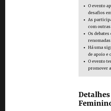
O evento a
desafios e
As particip
com outras
Os debates 
renomadas 
Há uma sign
de apoio e 
O evento t
promover a
Detalhes
Feminin