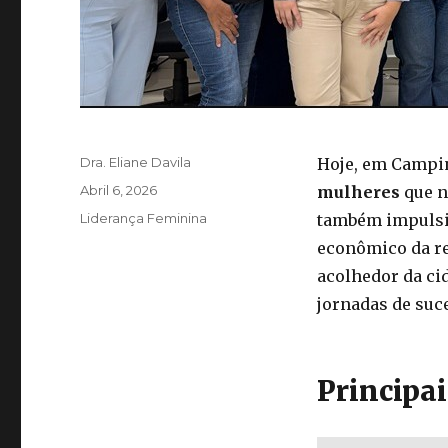
Autor
Dra. Eliane Davila
Hoje, em Campi
Publicado
Abril 6, 2026
mulheres
que n
em
Categorias
Liderança Feminina
também impulsi
econômico da re
acolhedor da ci
jornadas de suc
Principa