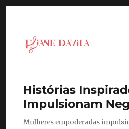
Blog da Eliane Davila – Inspiring Leaders for a new ge
Eliane Davila
Histórias Inspira
Impulsionam Neg
Mulheres empoderadas impuls