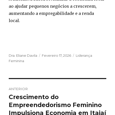
ao ajudar pequenos negócios a crescerem,
aumentando a empregabilidade e a renda
local.
Autor
Publicado
Categorias
Dra. Eliane Davila
Fevereiro 17, 2026
Liderança
em
Feminina
Navegação
ANTERIOR
de
Crescimento do
Artigo
anterior:
Empreendedorismo Feminino
artigos
Impulsiona Economia em Itajaí