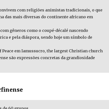
 convivem com religiões animistas tradicionais, o que
ma das mais diversas do continente africano em
s, com gêneros como o coupé-décalé nascendo
rica e pela diáspora, sendo hoje um símbolo de
 Peace em Iamussucro, the largest Christian church
nense são expressões concretas da grandiosidade
rfinense
s de 60 grupos