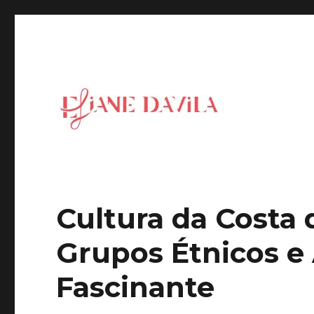
Blog da Eliane Davila – Inspiring Leaders for a new ge
Eliane Davila
Cultura da Costa 
Grupos Étnicos e
Fascinante