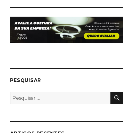
PESQUISAR
PES
Pesquisar
por: