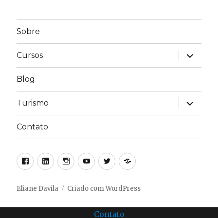
Sobre
expandir
Cursos
submen
Blog
expandir
Turismo
submen
Contato
Facebook
Linkedin
Instagram
Youtube
Twitter
Linktree
Eliane Davila
Criado com WordPress
Contato