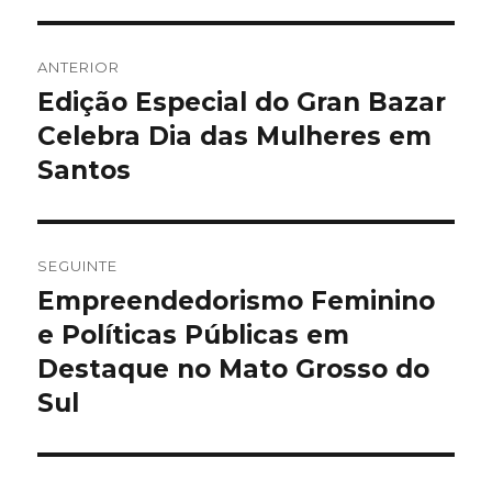
Navegação
ANTERIOR
de
Edição Especial do Gran Bazar
Artigo
anterior:
Celebra Dia das Mulheres em
artigos
Santos
SEGUINTE
Empreendedorismo Feminino
Artigo
seguinte:
e Políticas Públicas em
Destaque no Mato Grosso do
Sul