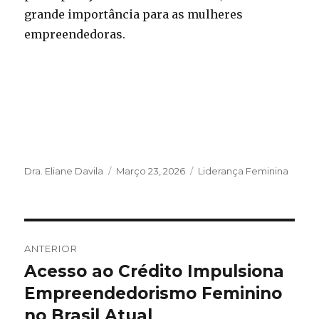
grande importância para as mulheres
empreendedoras.
Autor
Publicado
Categorias
Dra. Eliane Davila
Março 23, 2026
Liderança Feminina
em
Navegação
ANTERIOR
de
Acesso ao Crédito Impulsiona
Artigo
anterior:
Empreendedorismo Feminino
artigos
no Brasil Atual