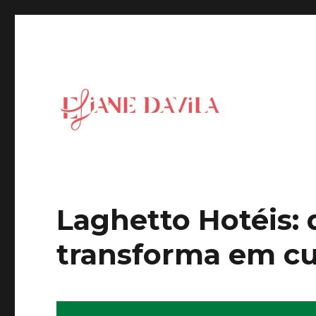
Blog da Eliane Davila – Inspiring Leaders for a new ge
Eliane Davila
Laghetto Hotéis:
transforma em cu