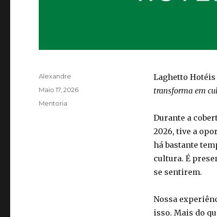
Autor
Alexandre
Laghetto Hotéis
Publicado
Maio 17, 2026
transforma em cu
em
Categorias
Mentoria
Durante a cobe
2026, tive a opo
há bastante tem
cultura. É pres
se sentirem.
Nossa experiên
isso. Mais do q