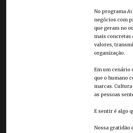
No programa
As
negócios com pr
que geram no ou
mais concretas 
valores, transmi
organização.
Em um cenário o
que o humano co
marcas. Cultura
as pessoas sent
E sentir é algo
Nossa gratidão e