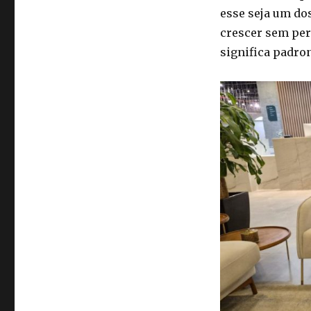
esse seja um do
crescer sem per
significa padro